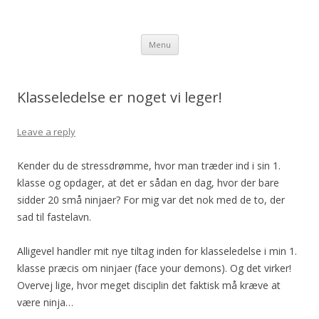
Sarahs Desk
Take a look at my desk for inspiration
Skip
Menu
to
content
Klasseledelse er noget vi leger!
Leave a reply
Kender du de stressdrømme, hvor man træder ind i sin 1.
klasse og opdager, at det er sådan en dag, hvor der bare
sidder 20 små ninjaer? For mig var det nok med de to, der
sad til fastelavn.
Alligevel handler mit nye tiltag inden for klasseledelse i min 1.
klasse præcis om ninjaer (face your demons). Og det virker!
Overvej lige, hvor meget disciplin det faktisk må kræve at
være ninja…